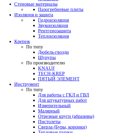
Стеновые материалы
Пазогребневые плиты
Изоляция и защита
Гидроизоляция
Звукоизоляция
Рентгенозащита
Теплоизоляция
Крепеж
По типу
Дюбель-гвозди
Шурупы
По производителю
KNAUF
TECH-KREP
ПЯТЫЙ ЭЛЕМЕНТ
Инструмент
По типу
Для работы с ГКЛ и ГВЛ
Для штукатурных работ
Измерительный
Малярный
Отрезные круги (абразивы)
Пистолеты
Сверла (Буры, коронки)
Тепловые пушки