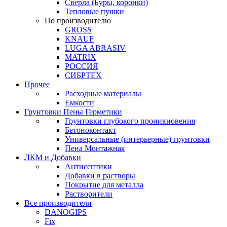
Сверла (Буры, коронки)
Тепловые пушки
По производителю
GROSS
KNAUF
LUGA ABRASIV
MATRIX
РОССИЯ
СИБРТЕХ
Прочее
Расходные материалы
Емкости
Грунтовки Пены Герметики
Грунтовки глубокого проникновения
Бетоноконтакт
Универсальные (интерьерные) грунтовки
Пена Монтажная
ЛКМ и Добавки
Антисептики
Добавки в растворы
Покрытие для металла
Растворители
Все производители
DANOGIPS
Fix