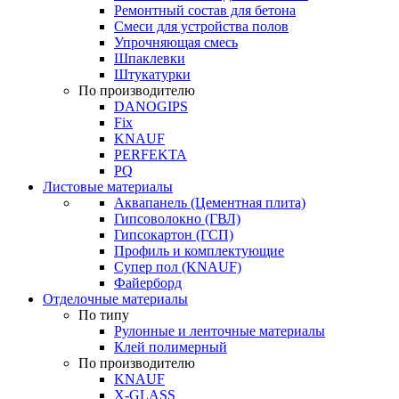
Ремонтный состав для бетона
Смеси для устройства полов
Упрочняющая смесь
Шпаклевки
Штукатурки
По производителю
DANOGIPS
Fix
KNAUF
PERFEKTA
PQ
Листовые материалы
Аквапанель (Цементная плита)
Гипсоволокно (ГВЛ)
Гипсокартон (ГСП)
Профиль и комплектующие
Супер пол (KNAUF)
Файерборд
Отделочные материалы
По типу
Рулонные и ленточные материалы
Клей полимерный
По производителю
KNAUF
X-GLASS