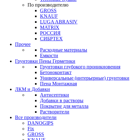
По производителю
GROSS
KNAUF
LUGA ABRASIV
MATRIX
РОССИЯ
СИБРТЕХ
Прочее
Расходные материалы
Емкости
Грунтовки Пены Герметики
Грунтовки глубокого проникновения
Бетоноконтакт
Универсальные (интерьерные) грунтовки
Пена Монтажная
ЛКМ и Добавки
Антисептики
Добавки в растворы
Покрытие для металла
Растворители
Все производители
DANOGIPS
Fix
GROSS
KNAUF