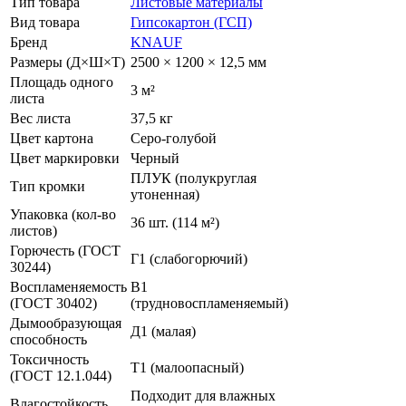
Тип товара
Листовые материалы
Вид товара
Гипсокартон (ГСП)
Бренд
KNAUF
Размеры (Д×Ш×Т)
2500 × 1200 × 12,5 мм
Площадь одного
3 м²
листа
Вес листа
37,5 кг
Цвет картона
Серо-голубой
Цвет маркировки
Черный
ПЛУК (полукруглая
Тип кромки
утоненная)
Упаковка (кол-во
36 шт. (114 м²)
листов)
Горючесть (ГОСТ
Г1 (слабогорючий)
30244)
Воспламеняемость
В1
(ГОСТ 30402)
(трудновоспламеняемый)
Дымообразующая
Д1 (малая)
способность
Токсичность
Т1 (малоопасный)
(ГОСТ 12.1.044)
Подходит для влажных
Влагостойкость