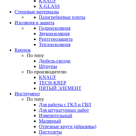
KNAUF
X-GLASS
Стеновые материалы
Пазогребневые плиты
Изоляция и защита
Гидроизоляция
Звукоизоляция
Рентгенозащита
Теплоизоляция
Крепеж
По типу
Дюбель-гвозди
Шурупы
По производителю
KNAUF
TECH-KREP
ПЯТЫЙ ЭЛЕМЕНТ
Инструмент
По типу
Для работы с ГКЛ и ГВЛ
Для штукатурных работ
Измерительный
Малярный
Отрезные круги (абразивы)
Пистолеты