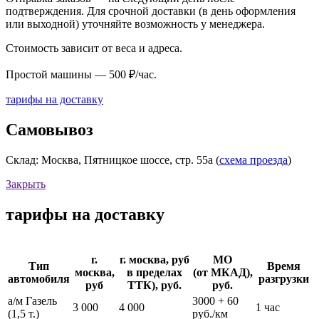
подтверждения. Для срочной доставки (в день оформления
или выходной) уточняйте возможность у менеджера.
Стоимость зависит от веса и адреса.
Простой машины — 500 ₽/час.
тарифы на доставку
Самовывоз
Склад: Москва, Пятницкое шоссе, стр. 55а (
схема проезда
)
Закрыть
тарифы на доставку
г.
г. москва, руб
МО
Тип
Время
москва,
в пределах
(от МКАД),
автомобиля
разгрузки
руб
ТТК), руб.
руб.
а/м Газель
3000 + 60
3 000
4 000
1 час
(1,5 т.)
руб./км