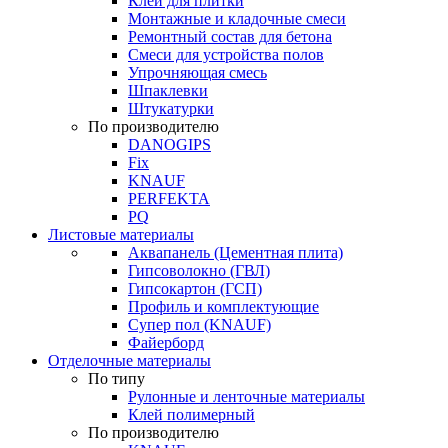
Клей для плитки
Монтажные и кладочные смеси
Ремонтный состав для бетона
Смеси для устройства полов
Упрочняющая смесь
Шпаклевки
Штукатурки
По производителю
DANOGIPS
Fix
KNAUF
PERFEKTA
PQ
Листовые материалы
Аквапанель (Цементная плита)
Гипсоволокно (ГВЛ)
Гипсокартон (ГСП)
Профиль и комплектующие
Супер пол (KNAUF)
Файерборд
Отделочные материалы
По типу
Рулонные и ленточные материалы
Клей полимерный
По производителю