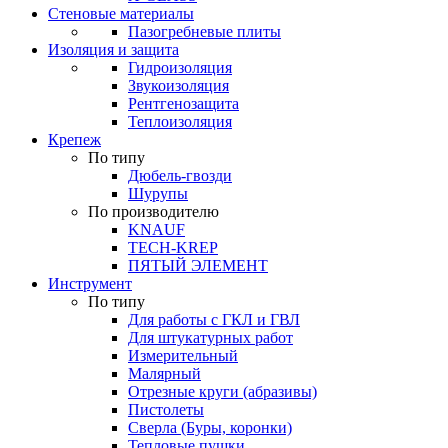
Стеновые материалы
Пазогребневые плиты
Изоляция и защита
Гидроизоляция
Звукоизоляция
Рентгенозащита
Теплоизоляция
Крепеж
По типу
Дюбель-гвозди
Шурупы
По производителю
KNAUF
TECH-KREP
ПЯТЫЙ ЭЛЕМЕНТ
Инструмент
По типу
Для работы с ГКЛ и ГВЛ
Для штукатурных работ
Измерительный
Малярный
Отрезные круги (абразивы)
Пистолеты
Сверла (Буры, коронки)
Тепловые пушки