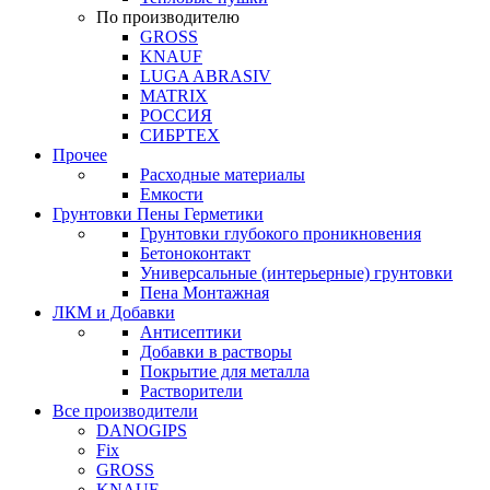
По производителю
GROSS
KNAUF
LUGA ABRASIV
MATRIX
РОССИЯ
СИБРТЕХ
Прочее
Расходные материалы
Емкости
Грунтовки Пены Герметики
Грунтовки глубокого проникновения
Бетоноконтакт
Универсальные (интерьерные) грунтовки
Пена Монтажная
ЛКМ и Добавки
Антисептики
Добавки в растворы
Покрытие для металла
Растворители
Все производители
DANOGIPS
Fix
GROSS
KNAUF