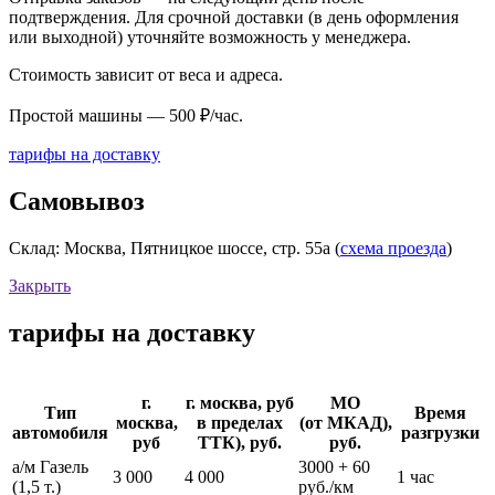
подтверждения. Для срочной доставки (в день оформления
или выходной) уточняйте возможность у менеджера.
Стоимость зависит от веса и адреса.
Простой машины — 500 ₽/час.
тарифы на доставку
Самовывоз
Склад: Москва, Пятницкое шоссе, стр. 55а (
схема проезда
)
Закрыть
тарифы на доставку
г.
г. москва, руб
МО
Тип
Время
москва,
в пределах
(от МКАД),
автомобиля
разгрузки
руб
ТТК), руб.
руб.
а/м Газель
3000 + 60
3 000
4 000
1 час
(1,5 т.)
руб./км