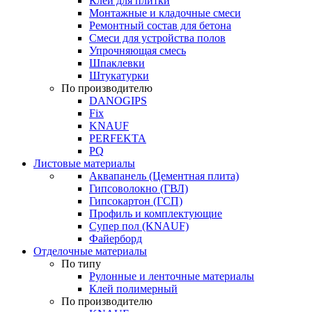
Клей для плитки
Монтажные и кладочные смеси
Ремонтный состав для бетона
Смеси для устройства полов
Упрочняющая смесь
Шпаклевки
Штукатурки
По производителю
DANOGIPS
Fix
KNAUF
PERFEKTA
PQ
Листовые материалы
Аквапанель (Цементная плита)
Гипсоволокно (ГВЛ)
Гипсокартон (ГСП)
Профиль и комплектующие
Супер пол (KNAUF)
Файерборд
Отделочные материалы
По типу
Рулонные и ленточные материалы
Клей полимерный
По производителю