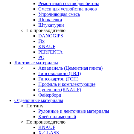
Ремонтный состав для бетона
Смеси для устройства полов
Упрочняющая смесь
Шпаклевки
Штукатурки
По производителю
DANOGIPS
Fix
KNAUF
PERFEKTA
PQ
Листовые материалы
Аквапанель (Цементная плита)
Гипсоволокно (ГВЛ)
Гипсокартон (ГСП)
Профиль и комплектующие
Супер пол (KNAUF)
Файерборд
Отделочные материалы
По типу
Рулонные и ленточные материалы
Клей полимерный
По производителю
KNAUF
X-GLASS