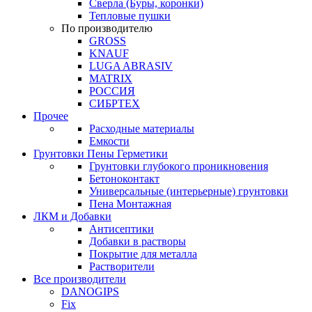
Сверла (Буры, коронки)
Тепловые пушки
По производителю
GROSS
KNAUF
LUGA ABRASIV
MATRIX
РОССИЯ
СИБРТЕХ
Прочее
Расходные материалы
Емкости
Грунтовки Пены Герметики
Грунтовки глубокого проникновения
Бетоноконтакт
Универсальные (интерьерные) грунтовки
Пена Монтажная
ЛКМ и Добавки
Антисептики
Добавки в растворы
Покрытие для металла
Растворители
Все производители
DANOGIPS
Fix