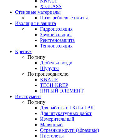
KNAUF
X-GLASS
Стеновые материалы
Пазогребневые плиты
Изоляция и защита
Гидроизоляция
Звукоизоляция
Рентгенозащита
Теплоизоляция
Крепеж
По типу
Дюбель-гвозди
Шурупы
По производителю
KNAUF
TECH-KREP
ПЯТЫЙ ЭЛЕМЕНТ
Инструмент
По типу
Для работы с ГКЛ и ГВЛ
Для штукатурных работ
Измерительный
Малярный
Отрезные круги (абразивы)
Пистолеты