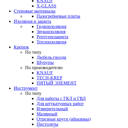
KNAUF
X-GLASS
Стеновые материалы
Пазогребневые плиты
Изоляция и защита
Гидроизоляция
Звукоизоляция
Рентгенозащита
Теплоизоляция
Крепеж
По типу
Дюбель-гвозди
Шурупы
По производителю
KNAUF
TECH-KREP
ПЯТЫЙ ЭЛЕМЕНТ
Инструмент
По типу
Для работы с ГКЛ и ГВЛ
Для штукатурных работ
Измерительный
Малярный
Отрезные круги (абразивы)
Пистолеты