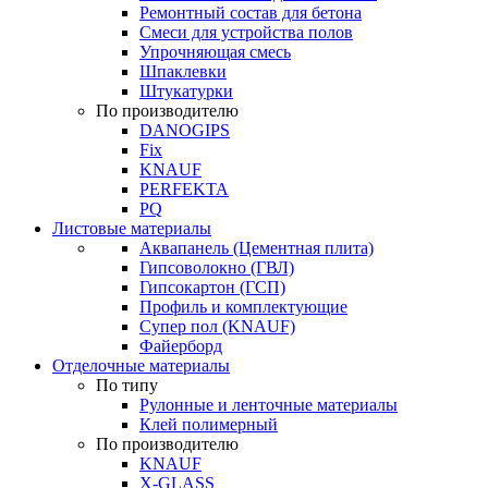
Ремонтный состав для бетона
Смеси для устройства полов
Упрочняющая смесь
Шпаклевки
Штукатурки
По производителю
DANOGIPS
Fix
KNAUF
PERFEKTA
PQ
Листовые материалы
Аквапанель (Цементная плита)
Гипсоволокно (ГВЛ)
Гипсокартон (ГСП)
Профиль и комплектующие
Супер пол (KNAUF)
Файерборд
Отделочные материалы
По типу
Рулонные и ленточные материалы
Клей полимерный
По производителю
KNAUF
X-GLASS