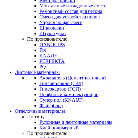
Клей для плитки
Монтажные и кладочные смеси
Ремонтный состав для бетона
Смеси для устройства полов
Упрочняющая смесь
Шпаклевки
Штукатурки
По производителю
DANOGIPS
Fix
KNAUF
PERFEKTA
PQ
Листовые материалы
Аквапанель (Цементная плита)
Гипсоволокно (ГВЛ)
Гипсокартон (ГСП)
Профиль и комплектующие
Супер пол (KNAUF)
Файерборд
Отделочные материалы
По типу
Рулонные и ленточные материалы
Клей полимерный
По производителю