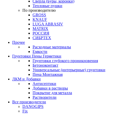
Сверла (Буры, коронки)
Тепловые пушки
По производителю
GROSS
KNAUF
LUGA ABRASIV
MATRIX
РОССИЯ
СИБРТЕХ
Прочее
Расходные материалы
Емкости
Грунтовки Пены Герметики
Грунтовки глубокого проникновения
Бетоноконтакт
Универсальные (интерьерные) грунтовки
Пена Монтажная
ЛКМ и Добавки
Антисептики
Добавки в растворы
Покрытие для металла
Растворители
Все производители
DANOGIPS
Fix