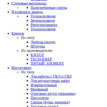
Стеновые материалы
Пазогребневые плиты
Изоляция и защита
Гидроизоляция
Звукоизоляция
Рентгенозащита
Теплоизоляция
Крепеж
По типу
Дюбель-гвозди
Шурупы
По производителю
KNAUF
TECH-KREP
ПЯТЫЙ ЭЛЕМЕНТ
Инструмент
По типу
Для работы с ГКЛ и ГВЛ
Для штукатурных работ
Измерительный
Малярный
Отрезные круги (абразивы)
Пистолеты
Сверла (Буры, коронки)
Тепловые пушки