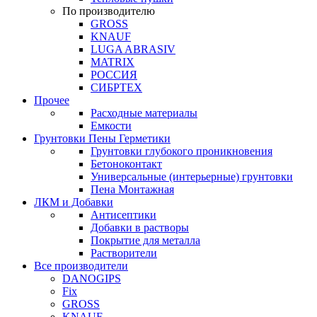
По производителю
GROSS
KNAUF
LUGA ABRASIV
MATRIX
РОССИЯ
СИБРТЕХ
Прочее
Расходные материалы
Емкости
Грунтовки Пены Герметики
Грунтовки глубокого проникновения
Бетоноконтакт
Универсальные (интерьерные) грунтовки
Пена Монтажная
ЛКМ и Добавки
Антисептики
Добавки в растворы
Покрытие для металла
Растворители
Все производители
DANOGIPS
Fix
GROSS
KNAUF