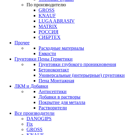
По производителю
GROSS
KNAUF
LUGA ABRASIV
MATRIX
РОССИЯ
СИБРТЕХ
Прочее
Расходные материалы
Емкости
Грунтовки Пены Герметики
Грунтовки глубокого проникновения
Бетоноконтакт
Универсальные (интерьерные) грунтовки
Пена Монтажная
ЛКМ и Добавки
Антисептики
Добавки в растворы
Покрытие для металла
Растворители
Все производители
DANOGIPS
Fix
GROSS
KNAUF