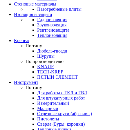
Стеновые материалы
Пазогребневые плиты
Изоляция и защита
Гидроизоляция
Звукоизоляция
Рентгенозащита
Теплоизоляция
Крепеж
По типу
Дюбель-гвозди
Шурупы
По производителю
KNAUF
TECH-KREP
ПЯТЫЙ ЭЛЕМЕНТ
Инструмент
По типу
Для работы с ГКЛ и ГВЛ
Для штукатурных работ
Измерительный
Малярный
Отрезные круги (абразивы)
Пистолеты
Сверла (Буры, коронки)
Тепловые пушки