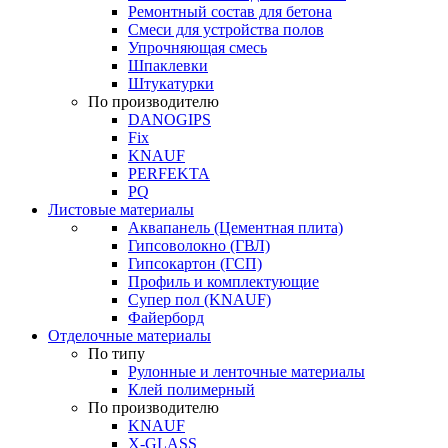
Ремонтный состав для бетона
Смеси для устройства полов
Упрочняющая смесь
Шпаклевки
Штукатурки
По производителю
DANOGIPS
Fix
KNAUF
PERFEKTA
PQ
Листовые материалы
Аквапанель (Цементная плита)
Гипсоволокно (ГВЛ)
Гипсокартон (ГСП)
Профиль и комплектующие
Супер пол (KNAUF)
Файерборд
Отделочные материалы
По типу
Рулонные и ленточные материалы
Клей полимерный
По производителю
KNAUF
X-GLASS