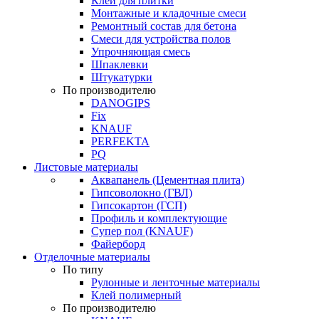
Клей для плитки
Монтажные и кладочные смеси
Ремонтный состав для бетона
Смеси для устройства полов
Упрочняющая смесь
Шпаклевки
Штукатурки
По производителю
DANOGIPS
Fix
KNAUF
PERFEKTA
PQ
Листовые материалы
Аквапанель (Цементная плита)
Гипсоволокно (ГВЛ)
Гипсокартон (ГСП)
Профиль и комплектующие
Супер пол (KNAUF)
Файерборд
Отделочные материалы
По типу
Рулонные и ленточные материалы
Клей полимерный
По производителю