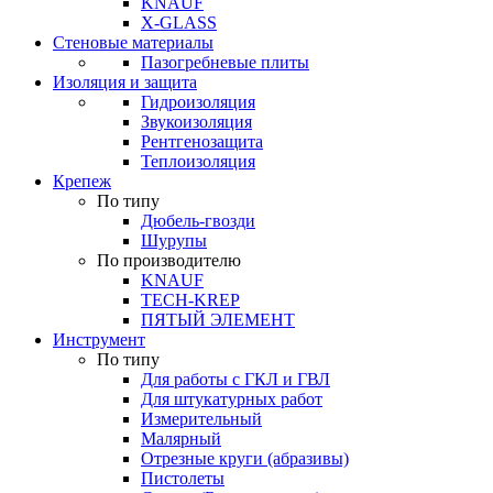
KNAUF
X-GLASS
Стеновые материалы
Пазогребневые плиты
Изоляция и защита
Гидроизоляция
Звукоизоляция
Рентгенозащита
Теплоизоляция
Крепеж
По типу
Дюбель-гвозди
Шурупы
По производителю
KNAUF
TECH-KREP
ПЯТЫЙ ЭЛЕМЕНТ
Инструмент
По типу
Для работы с ГКЛ и ГВЛ
Для штукатурных работ
Измерительный
Малярный
Отрезные круги (абразивы)
Пистолеты