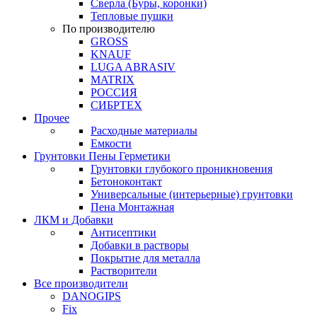
Сверла (Буры, коронки)
Тепловые пушки
По производителю
GROSS
KNAUF
LUGA ABRASIV
MATRIX
РОССИЯ
СИБРТЕХ
Прочее
Расходные материалы
Емкости
Грунтовки Пены Герметики
Грунтовки глубокого проникновения
Бетоноконтакт
Универсальные (интерьерные) грунтовки
Пена Монтажная
ЛКМ и Добавки
Антисептики
Добавки в растворы
Покрытие для металла
Растворители
Все производители
DANOGIPS
Fix