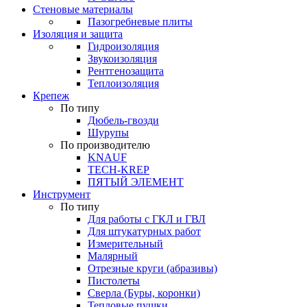
Стеновые материалы
Пазогребневые плиты
Изоляция и защита
Гидроизоляция
Звукоизоляция
Рентгенозащита
Теплоизоляция
Крепеж
По типу
Дюбель-гвозди
Шурупы
По производителю
KNAUF
TECH-KREP
ПЯТЫЙ ЭЛЕМЕНТ
Инструмент
По типу
Для работы с ГКЛ и ГВЛ
Для штукатурных работ
Измерительный
Малярный
Отрезные круги (абразивы)
Пистолеты
Сверла (Буры, коронки)
Тепловые пушки