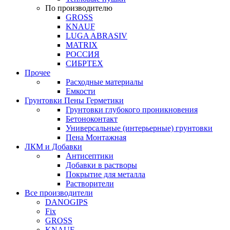
По производителю
GROSS
KNAUF
LUGA ABRASIV
MATRIX
РОССИЯ
СИБРТЕХ
Прочее
Расходные материалы
Емкости
Грунтовки Пены Герметики
Грунтовки глубокого проникновения
Бетоноконтакт
Универсальные (интерьерные) грунтовки
Пена Монтажная
ЛКМ и Добавки
Антисептики
Добавки в растворы
Покрытие для металла
Растворители
Все производители
DANOGIPS
Fix
GROSS
KNAUF