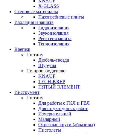
KNAUF
X-GLASS
Стеновые материалы
Пазогребневые плиты
Изоляция и защита
Гидроизоляция
Звукоизоляция
Рентгенозащита
Теплоизоляция
Крепеж
По типу
Дюбель-гвозди
Шурупы
По производителю
KNAUF
TECH-KREP
ПЯТЫЙ ЭЛЕМЕНТ
Инструмент
По типу
Для работы с ГКЛ и ГВЛ
Для штукатурных работ
Измерительный
Малярный
Отрезные круги (абразивы)
Пистолеты