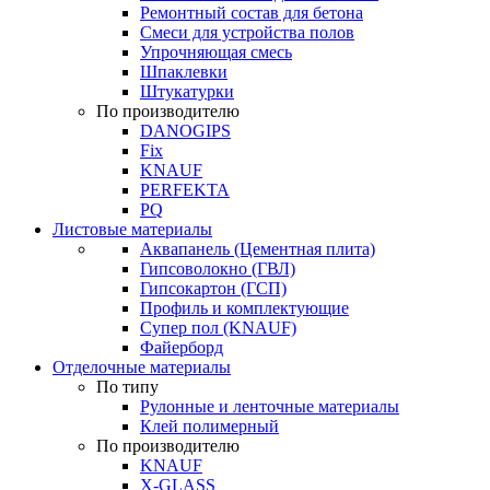
Ремонтный состав для бетона
Смеси для устройства полов
Упрочняющая смесь
Шпаклевки
Штукатурки
По производителю
DANOGIPS
Fix
KNAUF
PERFEKTA
PQ
Листовые материалы
Аквапанель (Цементная плита)
Гипсоволокно (ГВЛ)
Гипсокартон (ГСП)
Профиль и комплектующие
Супер пол (KNAUF)
Файерборд
Отделочные материалы
По типу
Рулонные и ленточные материалы
Клей полимерный
По производителю
KNAUF
X-GLASS