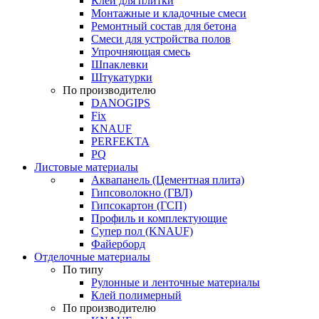
Клей для плитки
Монтажные и кладочные смеси
Ремонтный состав для бетона
Смеси для устройства полов
Упрочняющая смесь
Шпаклевки
Штукатурки
По производителю
DANOGIPS
Fix
KNAUF
PERFEKTA
PQ
Листовые материалы
Аквапанель (Цементная плита)
Гипсоволокно (ГВЛ)
Гипсокартон (ГСП)
Профиль и комплектующие
Супер пол (KNAUF)
Файерборд
Отделочные материалы
По типу
Рулонные и ленточные материалы
Клей полимерный
По производителю