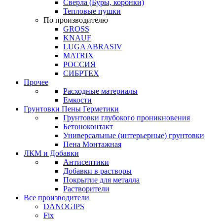
Сверла (Буры, коронки)
Тепловые пушки
По производителю
GROSS
KNAUF
LUGA ABRASIV
MATRIX
РОССИЯ
СИБРТЕХ
Прочее
Расходные материалы
Емкости
Грунтовки Пены Герметики
Грунтовки глубокого проникновения
Бетоноконтакт
Универсальные (интерьерные) грунтовки
Пена Монтажная
ЛКМ и Добавки
Антисептики
Добавки в растворы
Покрытие для металла
Растворители
Все производители
DANOGIPS
Fix