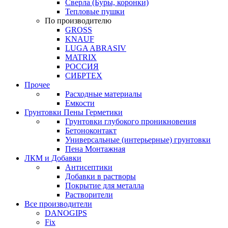
Сверла (Буры, коронки)
Тепловые пушки
По производителю
GROSS
KNAUF
LUGA ABRASIV
MATRIX
РОССИЯ
СИБРТЕХ
Прочее
Расходные материалы
Емкости
Грунтовки Пены Герметики
Грунтовки глубокого проникновения
Бетоноконтакт
Универсальные (интерьерные) грунтовки
Пена Монтажная
ЛКМ и Добавки
Антисептики
Добавки в растворы
Покрытие для металла
Растворители
Все производители
DANOGIPS
Fix