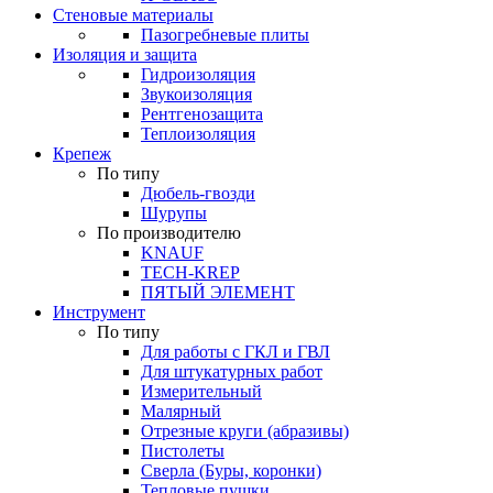
Стеновые материалы
Пазогребневые плиты
Изоляция и защита
Гидроизоляция
Звукоизоляция
Рентгенозащита
Теплоизоляция
Крепеж
По типу
Дюбель-гвозди
Шурупы
По производителю
KNAUF
TECH-KREP
ПЯТЫЙ ЭЛЕМЕНТ
Инструмент
По типу
Для работы с ГКЛ и ГВЛ
Для штукатурных работ
Измерительный
Малярный
Отрезные круги (абразивы)
Пистолеты
Сверла (Буры, коронки)
Тепловые пушки