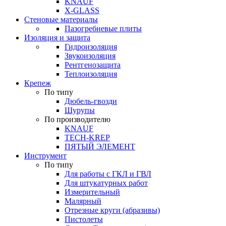
KNAUF
X-GLASS
Стеновые материалы
Пазогребневые плиты
Изоляция и защита
Гидроизоляция
Звукоизоляция
Рентгенозащита
Теплоизоляция
Крепеж
По типу
Дюбель-гвозди
Шурупы
По производителю
KNAUF
TECH-KREP
ПЯТЫЙ ЭЛЕМЕНТ
Инструмент
По типу
Для работы с ГКЛ и ГВЛ
Для штукатурных работ
Измерительный
Малярный
Отрезные круги (абразивы)
Пистолеты