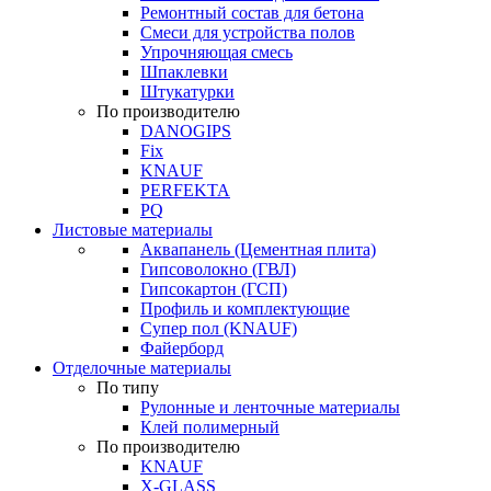
Ремонтный состав для бетона
Смеси для устройства полов
Упрочняющая смесь
Шпаклевки
Штукатурки
По производителю
DANOGIPS
Fix
KNAUF
PERFEKTA
PQ
Листовые материалы
Аквапанель (Цементная плита)
Гипсоволокно (ГВЛ)
Гипсокартон (ГСП)
Профиль и комплектующие
Супер пол (KNAUF)
Файерборд
Отделочные материалы
По типу
Рулонные и ленточные материалы
Клей полимерный
По производителю
KNAUF
X-GLASS