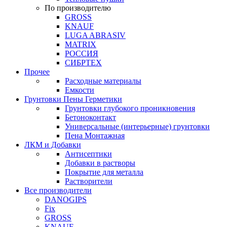
По производителю
GROSS
KNAUF
LUGA ABRASIV
MATRIX
РОССИЯ
СИБРТЕХ
Прочее
Расходные материалы
Емкости
Грунтовки Пены Герметики
Грунтовки глубокого проникновения
Бетоноконтакт
Универсальные (интерьерные) грунтовки
Пена Монтажная
ЛКМ и Добавки
Антисептики
Добавки в растворы
Покрытие для металла
Растворители
Все производители
DANOGIPS
Fix
GROSS
KNAUF