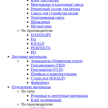
Клей для плитки
Монтажные и кладочные смеси
Ремонтный состав для бетона
Смеси для устройства полов
Упрочняющая смесь
Шпаклевки
Штукатурки
По производителю
DANOGIPS
Fix
KNAUF
PERFEKTA
PQ
Листовые материалы
Аквапанель (Цементная плита)
Гипсоволокно (ГВЛ)
Гипсокартон (ГСП)
Профиль и комплектующие
Супер пол (KNAUF)
Файерборд
Отделочные материалы
По типу
Рулонные и ленточные материалы
Клей полимерный
По производителю