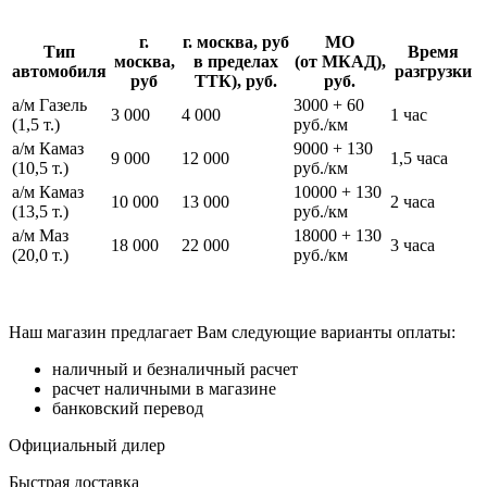
г.
г. москва, руб
МО
Тип
Время
москва,
в пределах
(от МКАД),
автомобиля
разгрузки
руб
ТТК), руб.
руб.
а/м Газель
3000 + 60
3 000
4 000
1 час
(1,5 т.)
руб./км
а/м Камаз
9000 + 130
9 000
12 000
1,5 часа
(10,5 т.)
руб./км
а/м Камаз
10000 + 130
10 000
13 000
2 часа
(13,5 т.)
руб./км
а/м Маз
18000 + 130
18 000
22 000
3 часа
(20,0 т.)
руб./км
Наш магазин предлагает Вам следующие варианты оплаты:
наличный и безналичный расчет
расчет наличными в магазине
банковский перевод
Официальный дилер
Быстрая доставка