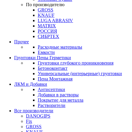
По производителю
GROSS
KNAUF
LUGA ABRASIV
MATRIX
РОССИЯ
СИБРТЕХ
Прочее
Расходные материалы
Емкости
Грунтовки Пены Герметики
Грунтовки глубокого проникновения
Бетоноконтакт
Универсальные (интерьерные) грунтовки
Пена Монтажная
ЛКМ и Добавки
Антисептики
Добавки в растворы
Покрытие для металла
Растворители
Все производители
DANOGIPS
Fix
GROSS
KNAUF