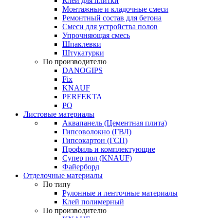
Клей для плитки
Монтажные и кладочные смеси
Ремонтный состав для бетона
Смеси для устройства полов
Упрочняющая смесь
Шпаклевки
Штукатурки
По производителю
DANOGIPS
Fix
KNAUF
PERFEKTA
PQ
Листовые материалы
Аквапанель (Цементная плита)
Гипсоволокно (ГВЛ)
Гипсокартон (ГСП)
Профиль и комплектующие
Супер пол (KNAUF)
Файерборд
Отделочные материалы
По типу
Рулонные и ленточные материалы
Клей полимерный
По производителю