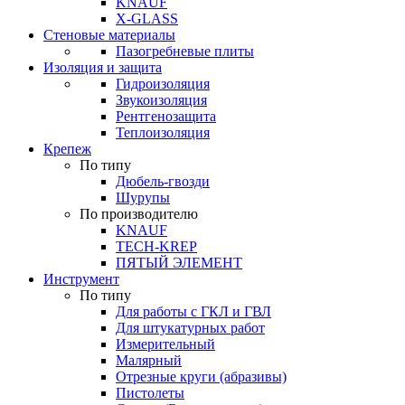
KNAUF
X-GLASS
Стеновые материалы
Пазогребневые плиты
Изоляция и защита
Гидроизоляция
Звукоизоляция
Рентгенозащита
Теплоизоляция
Крепеж
По типу
Дюбель-гвозди
Шурупы
По производителю
KNAUF
TECH-KREP
ПЯТЫЙ ЭЛЕМЕНТ
Инструмент
По типу
Для работы с ГКЛ и ГВЛ
Для штукатурных работ
Измерительный
Малярный
Отрезные круги (абразивы)
Пистолеты