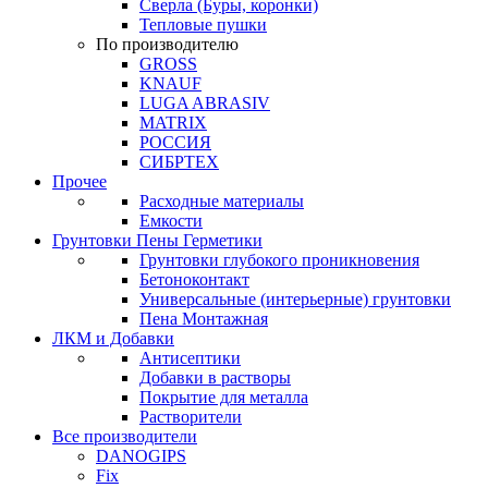
Сверла (Буры, коронки)
Тепловые пушки
По производителю
GROSS
KNAUF
LUGA ABRASIV
MATRIX
РОССИЯ
СИБРТЕХ
Прочее
Расходные материалы
Емкости
Грунтовки Пены Герметики
Грунтовки глубокого проникновения
Бетоноконтакт
Универсальные (интерьерные) грунтовки
Пена Монтажная
ЛКМ и Добавки
Антисептики
Добавки в растворы
Покрытие для металла
Растворители
Все производители
DANOGIPS
Fix