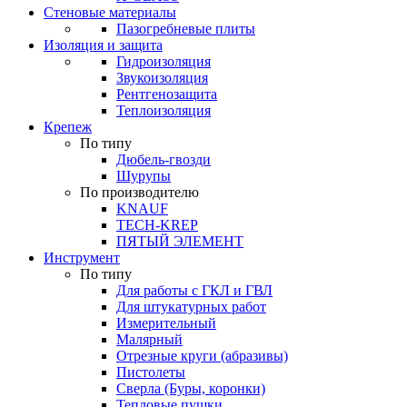
Стеновые материалы
Пазогребневые плиты
Изоляция и защита
Гидроизоляция
Звукоизоляция
Рентгенозащита
Теплоизоляция
Крепеж
По типу
Дюбель-гвозди
Шурупы
По производителю
KNAUF
TECH-KREP
ПЯТЫЙ ЭЛЕМЕНТ
Инструмент
По типу
Для работы с ГКЛ и ГВЛ
Для штукатурных работ
Измерительный
Малярный
Отрезные круги (абразивы)
Пистолеты
Сверла (Буры, коронки)
Тепловые пушки