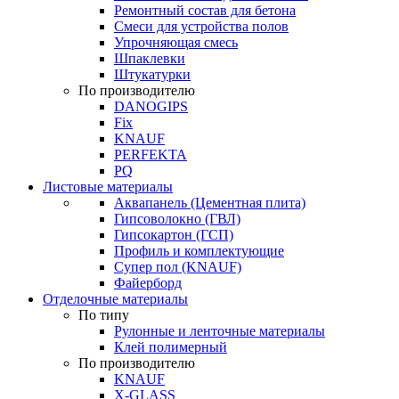
Ремонтный состав для бетона
Смеси для устройства полов
Упрочняющая смесь
Шпаклевки
Штукатурки
По производителю
DANOGIPS
Fix
KNAUF
PERFEKTA
PQ
Листовые материалы
Аквапанель (Цементная плита)
Гипсоволокно (ГВЛ)
Гипсокартон (ГСП)
Профиль и комплектующие
Супер пол (KNAUF)
Файерборд
Отделочные материалы
По типу
Рулонные и ленточные материалы
Клей полимерный
По производителю
KNAUF
X-GLASS