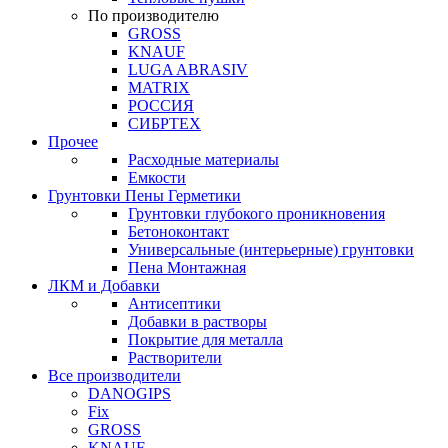
По производителю
GROSS
KNAUF
LUGA ABRASIV
MATRIX
РОССИЯ
СИБРТЕХ
Прочее
Расходные материалы
Емкости
Грунтовки Пены Герметики
Грунтовки глубокого проникновения
Бетоноконтакт
Универсальные (интерьерные) грунтовки
Пена Монтажная
ЛКМ и Добавки
Антисептики
Добавки в растворы
Покрытие для металла
Растворители
Все производители
DANOGIPS
Fix
GROSS
KNAUF