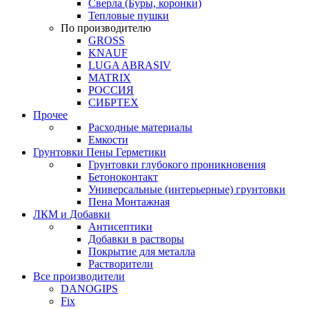
Сверла (Буры, коронки)
Тепловые пушки
По производителю
GROSS
KNAUF
LUGA ABRASIV
MATRIX
РОССИЯ
СИБРТЕХ
Прочее
Расходные материалы
Емкости
Грунтовки Пены Герметики
Грунтовки глубокого проникновения
Бетоноконтакт
Универсальные (интерьерные) грунтовки
Пена Монтажная
ЛКМ и Добавки
Антисептики
Добавки в растворы
Покрытие для металла
Растворители
Все производители
DANOGIPS
Fix