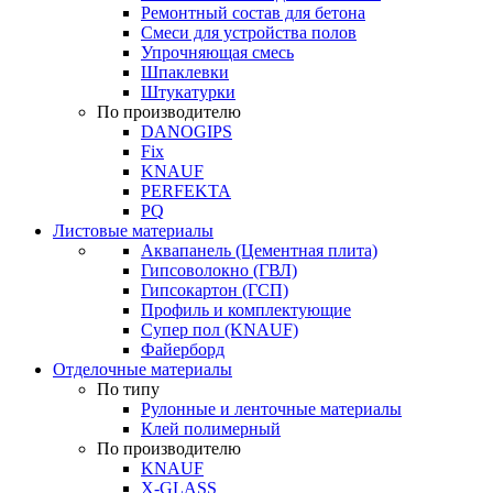
Ремонтный состав для бетона
Смеси для устройства полов
Упрочняющая смесь
Шпаклевки
Штукатурки
По производителю
DANOGIPS
Fix
KNAUF
PERFEKTA
PQ
Листовые материалы
Аквапанель (Цементная плита)
Гипсоволокно (ГВЛ)
Гипсокартон (ГСП)
Профиль и комплектующие
Супер пол (KNAUF)
Файерборд
Отделочные материалы
По типу
Рулонные и ленточные материалы
Клей полимерный
По производителю
KNAUF
X-GLASS