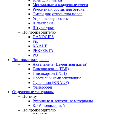
Клей для плитки
Монтажные и кладочные смеси
Ремонтный состав для бетона
Смеси для устройства полов
Упрочняющая смесь
Шпаклевки
Штукатурки
По производителю
DANOGIPS
Fix
KNAUF
PERFEKTA
PQ
Листовые материалы
Аквапанель (Цементная плита)
Гипсоволокно (ГВЛ)
Гипсокартон (ГСП)
Профиль и комплектующие
Супер пол (KNAUF)
Файерборд
Отделочные материалы
По типу
Рулонные и ленточные материалы
Клей полимерный
По производителю