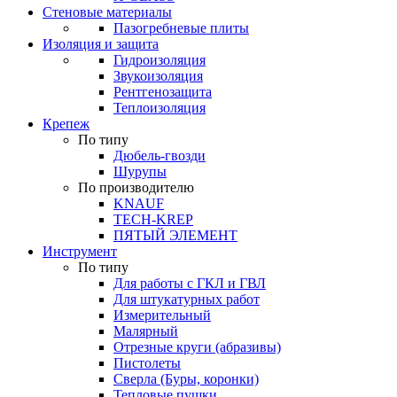
Стеновые материалы
Пазогребневые плиты
Изоляция и защита
Гидроизоляция
Звукоизоляция
Рентгенозащита
Теплоизоляция
Крепеж
По типу
Дюбель-гвозди
Шурупы
По производителю
KNAUF
TECH-KREP
ПЯТЫЙ ЭЛЕМЕНТ
Инструмент
По типу
Для работы с ГКЛ и ГВЛ
Для штукатурных работ
Измерительный
Малярный
Отрезные круги (абразивы)
Пистолеты
Сверла (Буры, коронки)
Тепловые пушки