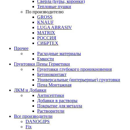
Сверла (Буры, коронки)
Тепловые пушки
По производителю
GROSS
KNAUF
LUGA ABRASIV
MATRIX
РОССИЯ
СИБРТЕХ
Прочее
Расходные материалы
Емкости
Грунтовки Пены Герметики
Грунтовки глубокого проникновения
Бетоноконтакт
Универсальные (интерьерные) грунтовки
Пена Монтажная
ЛКМ и Добавки
Антисептики
Добавки в растворы
Покрытие для металла
Растворители
Все производители
DANOGIPS
Fix