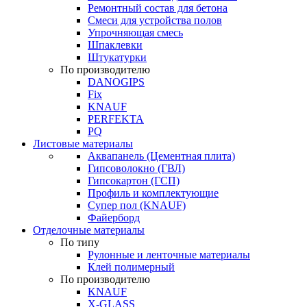
Ремонтный состав для бетона
Смеси для устройства полов
Упрочняющая смесь
Шпаклевки
Штукатурки
По производителю
DANOGIPS
Fix
KNAUF
PERFEKTA
PQ
Листовые материалы
Аквапанель (Цементная плита)
Гипсоволокно (ГВЛ)
Гипсокартон (ГСП)
Профиль и комплектующие
Супер пол (KNAUF)
Файерборд
Отделочные материалы
По типу
Рулонные и ленточные материалы
Клей полимерный
По производителю
KNAUF
X-GLASS