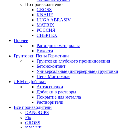
По производителю
GROSS
KNAUF
LUGA ABRASIV
MATRIX
РОССИЯ
СИБРТЕХ
Прочее
Расходные материалы
Емкости
Грунтовки Пены Герметики
Грунтовки глубокого проникновения
Бетоноконтакт
Универсальные (интерьерные) грунтовки
Пена Монтажная
ЛКМ и Добавки
Антисептики
Добавки в растворы
Покрытие для металла
Растворители
Все производители
DANOGIPS
Fix
GROSS
KNAUF