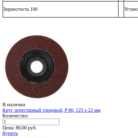
Зернистость 100
Устан
В наличии
Круг лепестковый торцевой, P 80, 125 х 22 мм
Количество:
Цена:
80,00
руб.
Купить