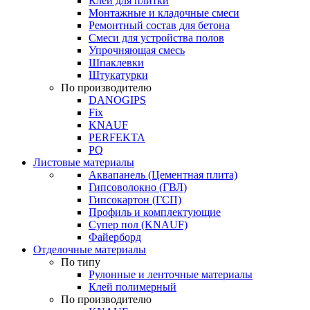
Клей для плитки
Монтажные и кладочные смеси
Ремонтный состав для бетона
Смеси для устройства полов
Упрочняющая смесь
Шпаклевки
Штукатурки
По производителю
DANOGIPS
Fix
KNAUF
PERFEKTA
PQ
Листовые материалы
Аквапанель (Цементная плита)
Гипсоволокно (ГВЛ)
Гипсокартон (ГСП)
Профиль и комплектующие
Супер пол (KNAUF)
Файерборд
Отделочные материалы
По типу
Рулонные и ленточные материалы
Клей полимерный
По производителю