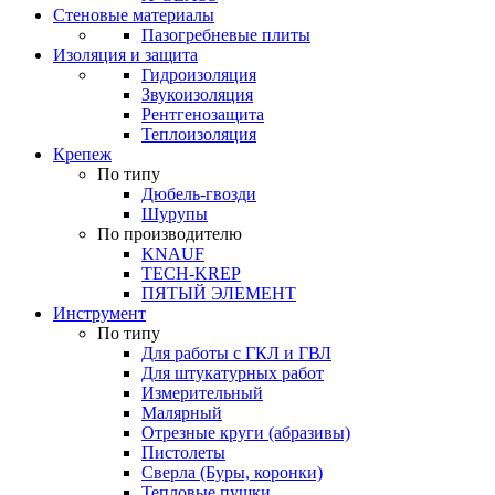
Стеновые материалы
Пазогребневые плиты
Изоляция и защита
Гидроизоляция
Звукоизоляция
Рентгенозащита
Теплоизоляция
Крепеж
По типу
Дюбель-гвозди
Шурупы
По производителю
KNAUF
TECH-KREP
ПЯТЫЙ ЭЛЕМЕНТ
Инструмент
По типу
Для работы с ГКЛ и ГВЛ
Для штукатурных работ
Измерительный
Малярный
Отрезные круги (абразивы)
Пистолеты
Сверла (Буры, коронки)
Тепловые пушки