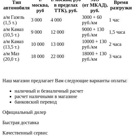
Тип
Время
москва,
в пределах
(от МКАД),
автомобиля
разгрузки
руб
ТТК), руб.
руб.
а/м Газель
3000 + 60
3 000
4 000
1 час
(1,5 т.)
руб./км
а/м Камаз
9000 + 130
9 000
12 000
1,5 часа
(10,5 т.)
руб./км
а/м Камаз
10000 + 130
10 000
13 000
2 часа
(13,5 т.)
руб./км
а/м Маз
18000 + 130
18 000
22 000
3 часа
(20,0 т.)
руб./км
Наш магазин предлагает Вам следующие варианты оплаты:
наличный и безналичный расчет
расчет наличными в магазине
банковский перевод
Официальный дилер
Быстрая доставка
Качественный сервис