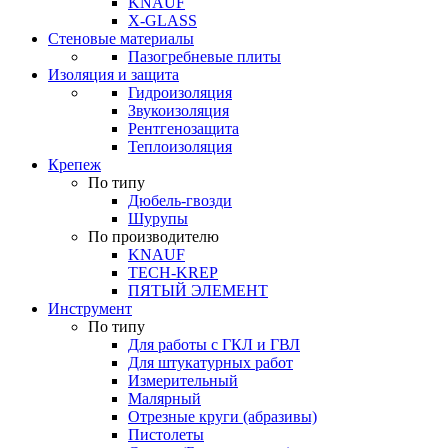
KNAUF
X-GLASS
Стеновые материалы
Пазогребневые плиты
Изоляция и защита
Гидроизоляция
Звукоизоляция
Рентгенозащита
Теплоизоляция
Крепеж
По типу
Дюбель-гвозди
Шурупы
По производителю
KNAUF
TECH-KREP
ПЯТЫЙ ЭЛЕМЕНТ
Инструмент
По типу
Для работы с ГКЛ и ГВЛ
Для штукатурных работ
Измерительный
Малярный
Отрезные круги (абразивы)
Пистолеты