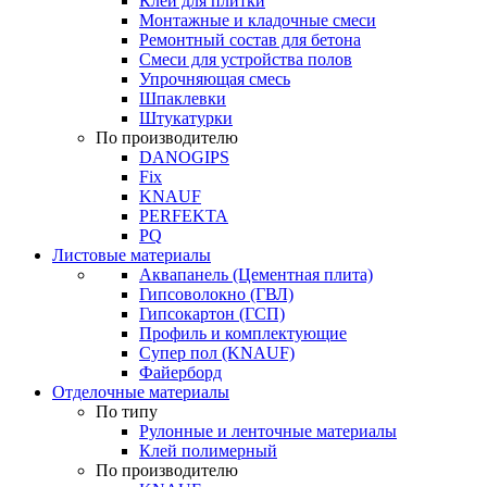
Клей для плитки
Монтажные и кладочные смеси
Ремонтный состав для бетона
Смеси для устройства полов
Упрочняющая смесь
Шпаклевки
Штукатурки
По производителю
DANOGIPS
Fix
KNAUF
PERFEKTA
PQ
Листовые материалы
Аквапанель (Цементная плита)
Гипсоволокно (ГВЛ)
Гипсокартон (ГСП)
Профиль и комплектующие
Супер пол (KNAUF)
Файерборд
Отделочные материалы
По типу
Рулонные и ленточные материалы
Клей полимерный
По производителю