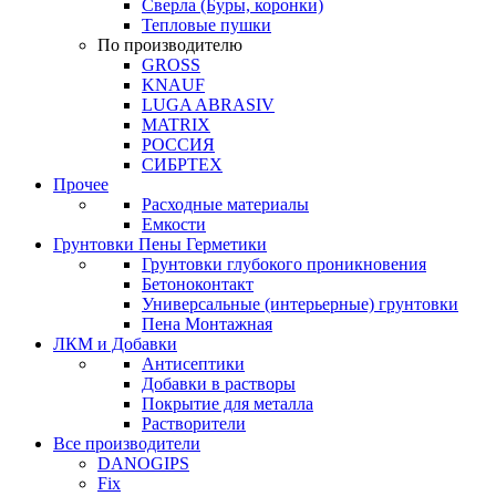
Сверла (Буры, коронки)
Тепловые пушки
По производителю
GROSS
KNAUF
LUGA ABRASIV
MATRIX
РОССИЯ
СИБРТЕХ
Прочее
Расходные материалы
Емкости
Грунтовки Пены Герметики
Грунтовки глубокого проникновения
Бетоноконтакт
Универсальные (интерьерные) грунтовки
Пена Монтажная
ЛКМ и Добавки
Антисептики
Добавки в растворы
Покрытие для металла
Растворители
Все производители
DANOGIPS
Fix