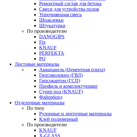
Ремонтный состав для бетона
Смеси для устройства полов
Упрочняющая смесь
Шпаклевки
Штукатурки
По производителю
DANOGIPS
Fix
KNAUF
PERFEKTA
PQ
Листовые материалы
Аквапанель (Цементная плита)
Гипсоволокно (ГВЛ)
Гипсокартон (ГСП)
Профиль и комплектующие
Супер пол (KNAUF)
Файерборд
Отделочные материалы
По типу
Рулонные и ленточные материалы
Клей полимерный
По производителю
KNAUF
X-GLASS