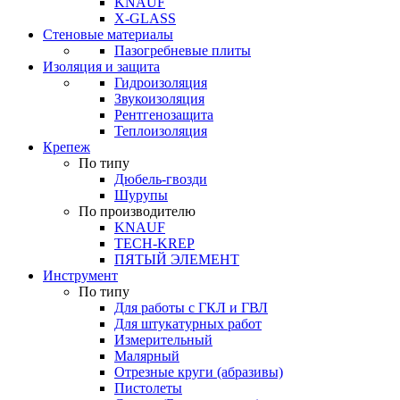
KNAUF
X-GLASS
Стеновые материалы
Пазогребневые плиты
Изоляция и защита
Гидроизоляция
Звукоизоляция
Рентгенозащита
Теплоизоляция
Крепеж
По типу
Дюбель-гвозди
Шурупы
По производителю
KNAUF
TECH-KREP
ПЯТЫЙ ЭЛЕМЕНТ
Инструмент
По типу
Для работы с ГКЛ и ГВЛ
Для штукатурных работ
Измерительный
Малярный
Отрезные круги (абразивы)
Пистолеты