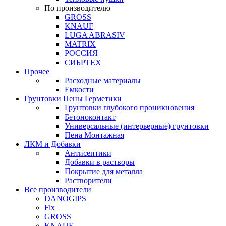
По производителю
GROSS
KNAUF
LUGA ABRASIV
MATRIX
РОССИЯ
СИБРТЕХ
Прочее
Расходные материалы
Емкости
Грунтовки Пены Герметики
Грунтовки глубокого проникновения
Бетоноконтакт
Универсальные (интерьерные) грунтовки
Пена Монтажная
ЛКМ и Добавки
Антисептики
Добавки в растворы
Покрытие для металла
Растворители
Все производители
DANOGIPS
Fix
GROSS
KNAUF