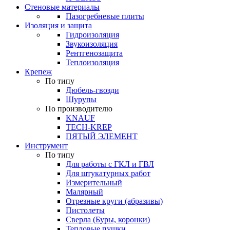
Стеновые материалы
Пазогребневые плиты
Изоляция и защита
Гидроизоляция
Звукоизоляция
Рентгенозащита
Теплоизоляция
Крепеж
По типу
Дюбель-гвозди
Шурупы
По производителю
KNAUF
TECH-KREP
ПЯТЫЙ ЭЛЕМЕНТ
Инструмент
По типу
Для работы с ГКЛ и ГВЛ
Для штукатурных работ
Измерительный
Малярный
Отрезные круги (абразивы)
Пистолеты
Сверла (Буры, коронки)
Тепловые пушки