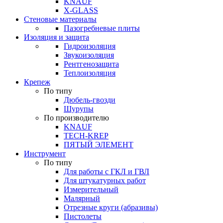
KNAUF
X-GLASS
Стеновые материалы
Пазогребневые плиты
Изоляция и защита
Гидроизоляция
Звукоизоляция
Рентгенозащита
Теплоизоляция
Крепеж
По типу
Дюбель-гвозди
Шурупы
По производителю
KNAUF
TECH-KREP
ПЯТЫЙ ЭЛЕМЕНТ
Инструмент
По типу
Для работы с ГКЛ и ГВЛ
Для штукатурных работ
Измерительный
Малярный
Отрезные круги (абразивы)
Пистолеты