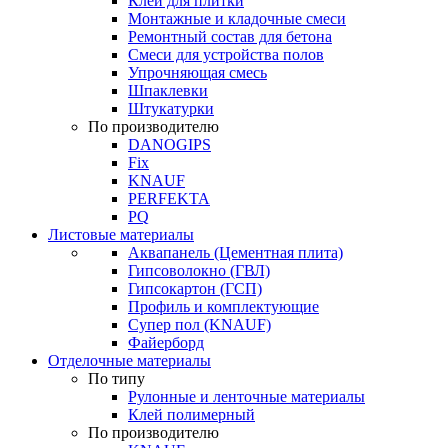
Клей для плитки
Монтажные и кладочные смеси
Ремонтный состав для бетона
Смеси для устройства полов
Упрочняющая смесь
Шпаклевки
Штукатурки
По производителю
DANOGIPS
Fix
KNAUF
PERFEKTA
PQ
Листовые материалы
Аквапанель (Цементная плита)
Гипсоволокно (ГВЛ)
Гипсокартон (ГСП)
Профиль и комплектующие
Супер пол (KNAUF)
Файерборд
Отделочные материалы
По типу
Рулонные и ленточные материалы
Клей полимерный
По производителю