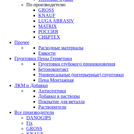
По производителю
GROSS
KNAUF
LUGA ABRASIV
MATRIX
РОССИЯ
СИБРТЕХ
Прочее
Расходные материалы
Емкости
Грунтовки Пены Герметики
Грунтовки глубокого проникновения
Бетоноконтакт
Универсальные (интерьерные) грунтовки
Пена Монтажная
ЛКМ и Добавки
Антисептики
Добавки в растворы
Покрытие для металла
Растворители
Все производители
DANOGIPS
Fix
GROSS
KNAUF