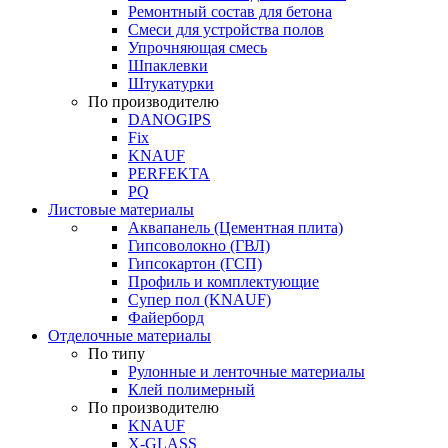
Ремонтный состав для бетона
Смеси для устройства полов
Упрочняющая смесь
Шпаклевки
Штукатурки
По производителю
DANOGIPS
Fix
KNAUF
PERFEKTA
PQ
Листовые материалы
Аквапанель (Цементная плита)
Гипсоволокно (ГВЛ)
Гипсокартон (ГСП)
Профиль и комплектующие
Супер пол (KNAUF)
Файерборд
Отделочные материалы
По типу
Рулонные и ленточные материалы
Клей полимерный
По производителю
KNAUF
X-GLASS