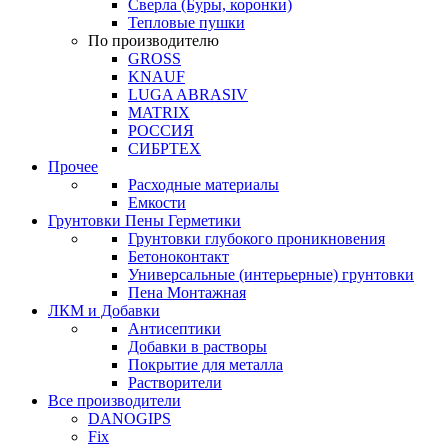
Сверла (Буры, коронки)
Тепловые пушки
По производителю
GROSS
KNAUF
LUGA ABRASIV
MATRIX
РОССИЯ
СИБРТЕХ
Прочее
Расходные материалы
Емкости
Грунтовки Пены Герметики
Грунтовки глубокого проникновения
Бетоноконтакт
Универсальные (интерьерные) грунтовки
Пена Монтажная
ЛКМ и Добавки
Антисептики
Добавки в растворы
Покрытие для металла
Растворители
Все производители
DANOGIPS
Fix