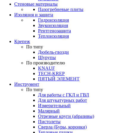
Стеновые материалы
Пазогребневые плиты
Изоляция и защита
Гидроизоляция
Звукоизоляция
Рентгенозащита
Теплоизоляция
Крепеж
По типу
Дюбель-гвозди
Шурупы
По производителю
KNAUF
TECH-KREP
ПЯТЫЙ ЭЛЕМЕНТ
Инструмент
По типу
Для работы с ГКЛ и ГВЛ
Для штукатурных работ
Измерительный
Малярный
Отрезные круги (абразивы)
Пистолеты
Сверла (Буры, коронки)
Тепловые пушки