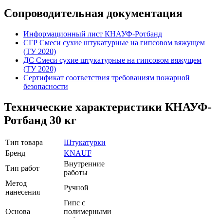
Сопроводительная документация
Информационный лист КНАУФ-Ротбанд
СГР Cмеси сухие штукатурные на гипсовом вяжущем
(ТУ 2020)
ДС Смеси сухие штукатурные на гипсовом вяжущем
(ТУ 2020)
Сертификат соответствия требованиям пожарной
безопасности
Технические характеристики КНАУФ-
Ротбанд 30 кг
Тип товара
Штукатурки
Бренд
KNAUF
Внутренние
Тип работ
работы
Метод
Ручной
нанесения
Гипс с
Основа
полимерными