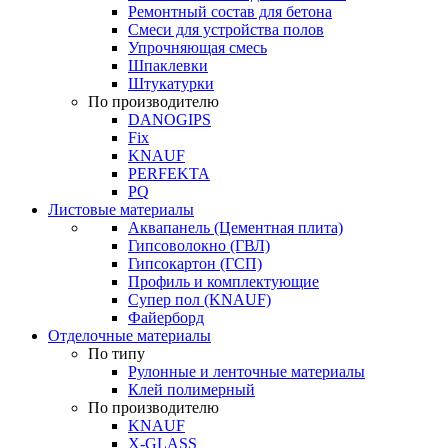
Ремонтный состав для бетона
Смеси для устройства полов
Упрочняющая смесь
Шпаклевки
Штукатурки
По производителю
DANOGIPS
Fix
KNAUF
PERFEKTA
PQ
Листовые материалы
Аквапанель (Цементная плита)
Гипсоволокно (ГВЛ)
Гипсокартон (ГСП)
Профиль и комплектующие
Супер пол (KNAUF)
Файерборд
Отделочные материалы
По типу
Рулонные и ленточные материалы
Клей полимерный
По производителю
KNAUF
X-GLASS