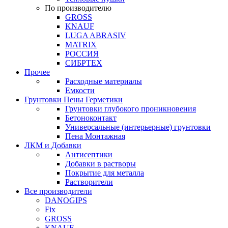
По производителю
GROSS
KNAUF
LUGA ABRASIV
MATRIX
РОССИЯ
СИБРТЕХ
Прочее
Расходные материалы
Емкости
Грунтовки Пены Герметики
Грунтовки глубокого проникновения
Бетоноконтакт
Универсальные (интерьерные) грунтовки
Пена Монтажная
ЛКМ и Добавки
Антисептики
Добавки в растворы
Покрытие для металла
Растворители
Все производители
DANOGIPS
Fix
GROSS
KNAUF