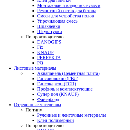
Клей для плитки
Монтажные и кладочные смеси
Ремонтный состав для бетона
Смеси для устройства полов
Упрочняющая смесь
Шпаклевки
Штукатурки
По производителю
DANOGIPS
Fix
KNAUF
PERFEKTA
PQ
Листовые материалы
Аквапанель (Цементная плита)
Гипсоволокно (ГВЛ)
Гипсокартон (ГСП)
Профиль и комплектующие
Супер пол (KNAUF)
Файерборд
Отделочные материалы
По типу
Рулонные и ленточные материалы
Клей полимерный
По производителю