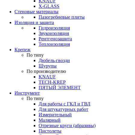
KNAUF
X-GLASS
Стеновые материалы
Пазогребневые плиты
Изоляция и защита
Гидроизоляция
Звукоизоляция
Рентгенозащита
Теплоизоляция
Крепеж
По типу
Дюбель-гвозди
Шурупы
По производителю
KNAUF
TECH-KREP
ПЯТЫЙ ЭЛЕМЕНТ
Инструмент
По типу
Для работы с ГКЛ и ГВЛ
Для штукатурных работ
Измерительный
Малярный
Отрезные круги (абразивы)
Пистолеты