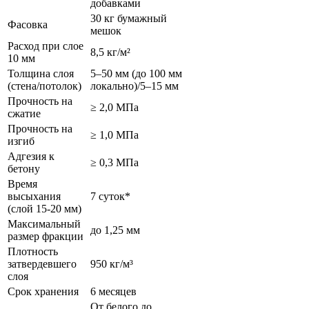
добавками
30 кг бумажный
Фасовка
мешок
Расход при слое
8,5 кг/м²
10 мм
Толщина слоя
5–50 мм (до 100 мм
(стена/потолок)
локально)/5–15 мм
Прочность на
≥ 2,0 МПа
сжатие
Прочность на
≥ 1,0 МПа
изгиб
Адгезия к
≥ 0,3 МПа
бетону
Время
высыхания
7 суток*
(слой 15-20 мм)
Максимальный
до 1,25 мм
размер фракции
Плотность
затвердевшего
950 кг/м³
слоя
Срок хранения
6 месяцев
От белого до