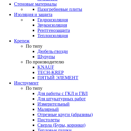
Стеновые материалы
Пазогребневые плиты
Изоляция и защита
Гидроизоляция
Звукоизоляция
Рентгенозащита
Теплоизоляция
Крепеж
По типу
Дюбель-гвозди
Шурупы
По производителю
KNAUF
TECH-KREP
ПЯТЫЙ ЭЛЕМЕНТ
Инструмент
По типу
Для работы с ГКЛ и ГВЛ
Для штукатурных работ
Измерительный
Малярный
Отрезные круги (абразивы)
Пистолеты
Сверла (Буры, коронки)
Тепловые пушки