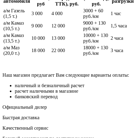
автомобиля
разгрузки
руб
ТТК), руб.
руб.
а/м Газель
3000 + 60
3 000
4 000
1 час
(1,5 т.)
руб./км
а/м Камаз
9000 + 130
9 000
12 000
1,5 часа
(10,5 т.)
руб./км
а/м Камаз
10000 + 130
10 000
13 000
2 часа
(13,5 т.)
руб./км
а/м Маз
18000 + 130
18 000
22 000
3 часа
(20,0 т.)
руб./км
Наш магазин предлагает Вам следующие варианты оплаты:
наличный и безналичный расчет
расчет наличными в магазине
банковский перевод
Официальный дилер
Быстрая доставка
Качественный сервис