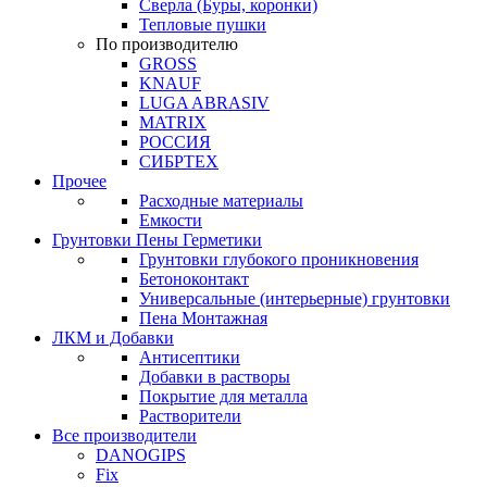
Сверла (Буры, коронки)
Тепловые пушки
По производителю
GROSS
KNAUF
LUGA ABRASIV
MATRIX
РОССИЯ
СИБРТЕХ
Прочее
Расходные материалы
Емкости
Грунтовки Пены Герметики
Грунтовки глубокого проникновения
Бетоноконтакт
Универсальные (интерьерные) грунтовки
Пена Монтажная
ЛКМ и Добавки
Антисептики
Добавки в растворы
Покрытие для металла
Растворители
Все производители
DANOGIPS
Fix