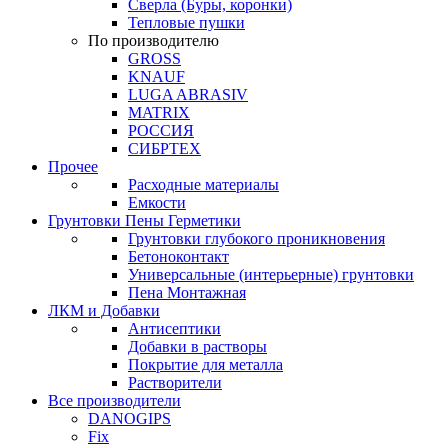
Сверла (Буры, коронки)
Тепловые пушки
По производителю
GROSS
KNAUF
LUGA ABRASIV
MATRIX
РОССИЯ
СИБРТЕХ
Прочее
Расходные материалы
Емкости
Грунтовки Пены Герметики
Грунтовки глубокого проникновения
Бетоноконтакт
Универсальные (интерьерные) грунтовки
Пена Монтажная
ЛКМ и Добавки
Антисептики
Добавки в растворы
Покрытие для металла
Растворители
Все производители
DANOGIPS
Fix