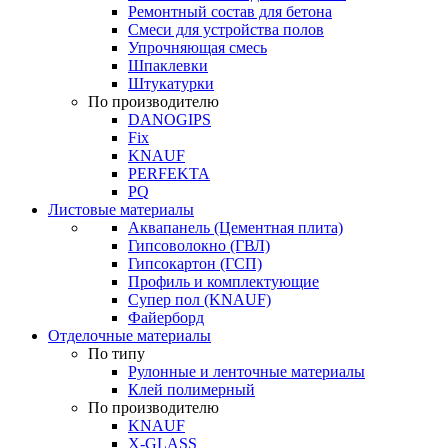
Ремонтный состав для бетона
Смеси для устройства полов
Упрочняющая смесь
Шпаклевки
Штукатурки
По производителю
DANOGIPS
Fix
KNAUF
PERFEKTA
PQ
Листовые материалы
Аквапанель (Цементная плита)
Гипсоволокно (ГВЛ)
Гипсокартон (ГСП)
Профиль и комплектующие
Супер пол (KNAUF)
Файерборд
Отделочные материалы
По типу
Рулонные и ленточные материалы
Клей полимерный
По производителю
KNAUF
X-GLASS