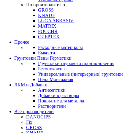
По производителю
GROSS
KNAUF
LUGA ABRASIV
MATRIX
РОССИЯ
СИБРТЕХ
Прочее
Расходные материалы
Емкости
Грунтовки Пены Герметики
Грунтовки глубокого проникновения
Бетоноконтакт
Универсальные (интерьерные) грунтовки
Пена Монтажная
ЛКМ и Добавки
Антисептики
Добавки в растворы
Покрытие для металла
Растворители
Все производители
DANOGIPS
Fix
GROSS
KNAUF