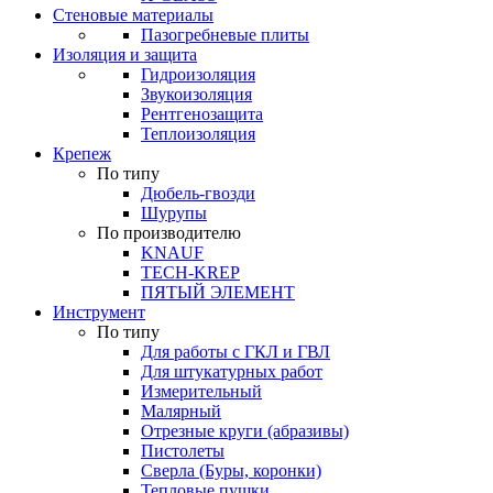
Стеновые материалы
Пазогребневые плиты
Изоляция и защита
Гидроизоляция
Звукоизоляция
Рентгенозащита
Теплоизоляция
Крепеж
По типу
Дюбель-гвозди
Шурупы
По производителю
KNAUF
TECH-KREP
ПЯТЫЙ ЭЛЕМЕНТ
Инструмент
По типу
Для работы с ГКЛ и ГВЛ
Для штукатурных работ
Измерительный
Малярный
Отрезные круги (абразивы)
Пистолеты
Сверла (Буры, коронки)
Тепловые пушки