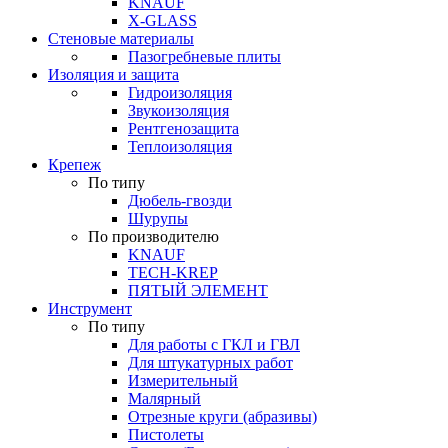
KNAUF
X-GLASS
Стеновые материалы
Пазогребневые плиты
Изоляция и защита
Гидроизоляция
Звукоизоляция
Рентгенозащита
Теплоизоляция
Крепеж
По типу
Дюбель-гвозди
Шурупы
По производителю
KNAUF
TECH-KREP
ПЯТЫЙ ЭЛЕМЕНТ
Инструмент
По типу
Для работы с ГКЛ и ГВЛ
Для штукатурных работ
Измерительный
Малярный
Отрезные круги (абразивы)
Пистолеты