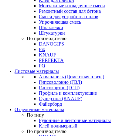
Клей для плитки
Монтажные и кладочные смеси
Ремонтный состав для бетона
Смеси для устройства полов
Упрочняющая смесь
Шпаклевки
Штукатурки
По производителю
DANOGIPS
Fix
KNAUF
PERFEKTA
PQ
Листовые материалы
Аквапанель (Цементная плита)
Гипсоволокно (ГВЛ)
Гипсокартон (ГСП)
Профиль и комплектующие
Супер пол (KNAUF)
Файерборд
Отделочные материалы
По типу
Рулонные и ленточные материалы
Клей полимерный
По производителю